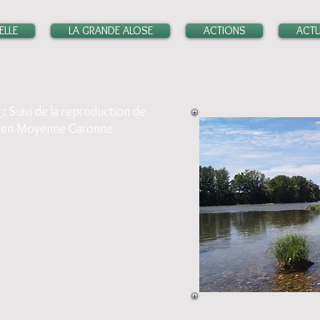
ELLE
LA GRANDE ALOSE
ACTIONS
ACTU
5
:
Suivi de la reproduction de
e en Moyenne Garonne