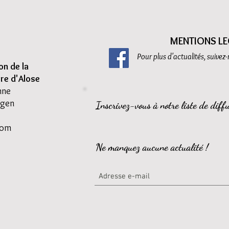
MENTIONS LE
Pour plus d'actualités, suivez
on d
e la
ère d'Alose
nne
Agen
Inscrivez-vous à notre liste de diffu
com
Ne manquez aucune actualité !