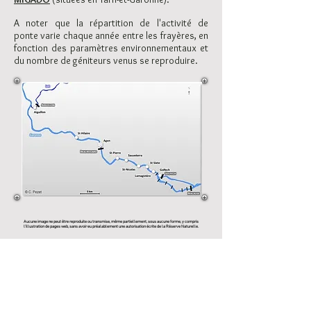
A noter que la répartition de
l'activité de
ponte
varie chaque année entre les frayères
, en
fonction des paramètres environnementau
x et
du nombre de géniteurs venus se reproduire.
Aucune image ne peut être reproduite ou transmise, même partiellement, sous aucune forme, y compris
l’illustration de pages web, sans avoir eu préalablement une autorisation écrite de la Réserve Naturelle.
CONTACT
Association pour la Gestion d
e la
Réserve Naturelle de la Frayère d'Alose
18 ter, rue de la Garonne