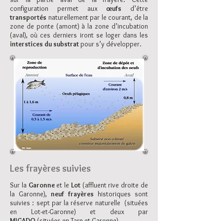
configuration permet aux
œufs
d’être
transportés
naturellement par le courant, de la
zone de ponte (amont) à la zone d’incubation
(aval), où ces derniers iront se loger dans les
interstices du substrat
pour s’y développer.
Les frayères suivies
Sur la
Garonne
et le
Lot
(affluent rive droite de
la Garonne),
neuf frayères
historiques sont
suivies : sept par la réserve naturelle
(situ
ées
en Lot-et-Garonne)
et deux par
MIGADO
(situées en Tarn-et-Garo
nne).