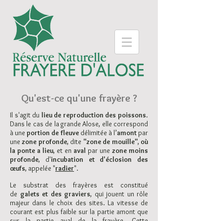
Qu'est-ce qu'une frayère ?
Il s'agit du
lieu de reproduction des poissons
.
Dans le cas de la grande Alose, elle correspond
à une
portion de fleuve
délimitée à l’
amont
par
une
zone p
rofonde
, dite
"zone de mouille"
,
où
la ponte a lieu
, et en
aval
par une
zone moins
profonde
, d'
incu
bation et d'éclosion des
œufs
, appelée "
radier
".
Le substrat des frayères est constitué
de
galets et des graviers
, qui jouent un rôle
majeur dans le choix des sites. La vitesse de
courant est plus faible sur la partie amont que
sur la partie aval de la frayère. Cette