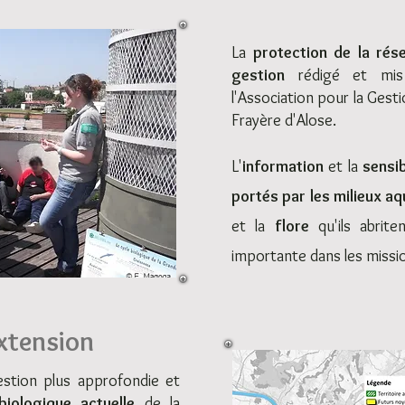
La
protection de la rés
gestion
rédigé et mis 
l'Association pour la Gesti
Frayère d'Alose.
L'
information
et la
sensib
portés par les milieux a
et la
flore
qu'ils abrite
importante dans les missio
extension
stion plus approfondie et
 biologique actuelle
de la