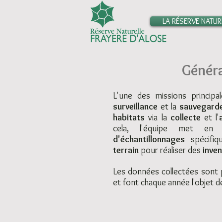
LA RÉSERVE NATUR
Généra
L'une des missions principal
surveillance
et la
sauvegard
habitats
via la
collecte
et l'
cela, l'équipe met e
d'échantillonnages
spécifiq
terrain
pour réaliser des
inven
Les données collectées sont
et font chaque année l'objet 