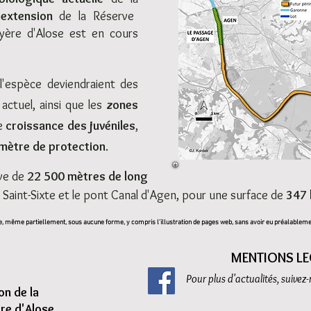
'extension
de la Réserve
ayère d'Alose est en cours
l'espèce
deviendraient des
e actuel, ainsi que les
zones
e
croissance des
juvéniles
,
mètre de protection
.
rve de
22 500 mètres de long
re Saint-Sixte et le pont Canal d'Agen, pour une surface de
347 
, même partiellement, sous aucune forme, y compris l’illustration de pages web, sans avoir eu préalablemen
MENTIONS LE
Pour plus d'actualités, suivez
on d
e la
ère d'Alose