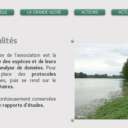
ELLE
LA GRANDE ALOSE
ACTIONS
ACTU
lités
es de l'association est la
e
des espèces et de leurs
analyse de données
. Pour
n place des
protocoles
ues, puis
se rend sur le
taires
.
 précieusement conservées
de
rapports d'études.