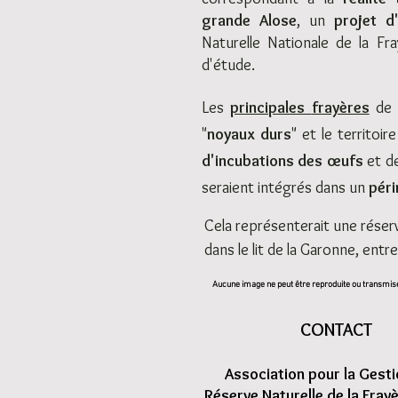
grande Alose
, un
projet d
Naturelle Nationale de la Fr
d'étude.
Les
principales
frayères
de 
"
noyaux durs
" et le territoir
d'incubations des
œufs
et d
seraient intégrés dans un
péri
Cela représenterait une rése
dans le lit de la Garonne, ent
Aucune image ne peut être reproduite ou transmise
CONTACT
Association pour la Gesti
Réserve Naturelle de la Fray