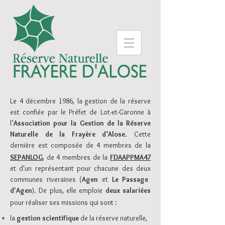
Le 4 décembre 1986, la ges
tion de la réserve
est confiée par le Préf
et d
e Lot-et-Garonne à
l’
Association pour la Gestion de la Réserve
Naturelle
de la Frayère d
’Alose
. Cette
dernière
est com
posée de 4 membres de la
SEPANLOG
,
de
4 membres de la
FDAA
PPMA47
et d'un représentant pour chacune d
e
s deux
communes riveraines (
Agen
et
Le Passage
d'Agen
). De plus
, elle
emploie
deux salariées
p
our réaliser ses mission
s
qui sont :
la
gestion scientifique
de la réserve naturelle,