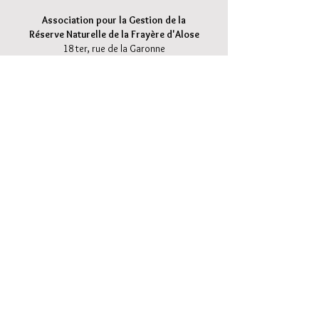
Association pour la Gestion d
e la
Réserve Naturelle de la Frayère d'Alose
18 ter, rue de la Garonne
47 520 L
e Passage d'Agen
frayere.alose@gmail.com
05 24 29 03 45
MENTIONS LEGALES
Pour plus d'actualités, suivez-nous
sur notre page Facebook !
Inscrivez-vous à notre liste de diffusion !
Ne manquez aucune actualité !
S`abonner maintenant