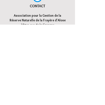
CONTACT
Association pour la Gestion d
e la
Réserve Naturelle de la Frayère d'Alose
18 ter, rue de la Garonne
47 520 L
e Passage d'Agen
frayere.alose@gmail.com
05 24 29 03 45
MENTIONS LEGALES
Pour plus d'actualités, suivez-nous
sur notre page Facebook !
Inscrivez-vous à notre liste de diffusion !
Ne manquez aucune actualité !
S`abonner maintenant